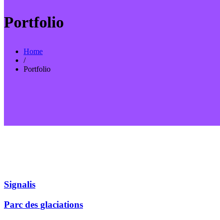
Portfolio
Home
/
Portfolio
Signalis
Parc des glaciations