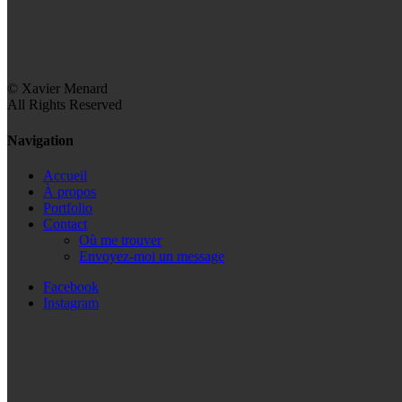
© Xavier Menard
All Rights Reserved
Navigation
Accueil
À propos
Portfolio
Contact
Où me trouver
Envoyez-moi un message
Facebook
Instagram